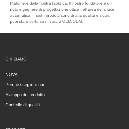
Plafoniere dalla nostra fabbrica. Il nostro fondatore è un
noto ingegnere di progettazione ottica nell'area della luce
automatica, i nostri prodotti sono di alta qualità e sicuri,
puoi stare certo su misura e OEM/ODM.
CHI SIAMO
NOVA
Perché scegliere noi
Sviluppo del prodotto
Controllo di qualità