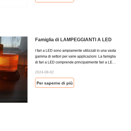
gru - per contrassegnare il supporto di veicoli
pesanti.
Famiglia di LAMPEGGIANTI A LED
I fari a LED sono ampiamente utilizzati in una vasta
gamma di settori per varie applicazioni. La famiglia
di fari a LED comprende principalmente fari a LED
a basso profilo e fari a LED ad alto profilo.
2024-08-02
Normalmente, il faro a LED a basso profilo ha un
design compatto e si trova relativamente vicino alla
Per saperne di più
superficie su cui è montato.