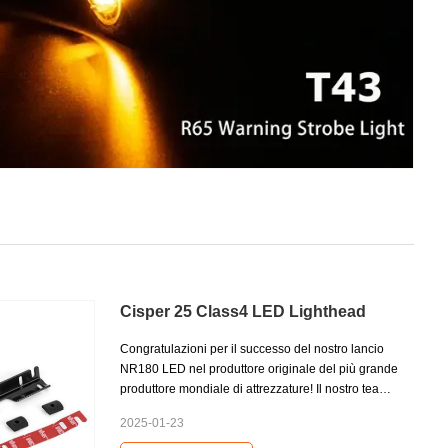
Cisper 25 Class4 LED Lighthead
Congratulazioni per il successo del nostro lancio
NR180 LED nel produttore originale del più grande
produttore mondiale di attrezzature! Il nostro team
ha svolto molto duro lavoro e sforzi per sviluppare
2025-01-23
un prodotto di alta qualità che soddisfi le esigenze