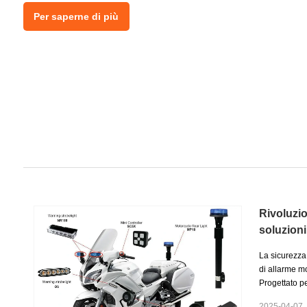
Per saperne di più
Rivoluzio
soluzioni
avvertim
La sicurezza 
di allarme mo
Progettato per
nostra gamma
2025-04-07