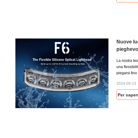
più difficili
l'esposizion
affidabile pe
condizioni diff
Nuove luc
pieghevo
La nostra te
una flessibil
piegarsi fino
lente in silic
2024-09-13
temperatura,
durata superi
Per saper
shock fornis
potenziali imp