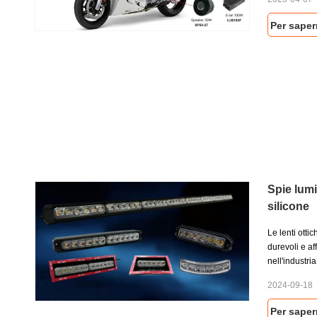
controller, al
rimanere visib
Per saper
Che tu stia n
navigando su
soluzione per
il tuo stile.
Spie lumi
silicone
Le lenti otti
durevoli e aff
nell'industri
nell'illumina
2024-09-18
segnalazione
possono resi
Per saper