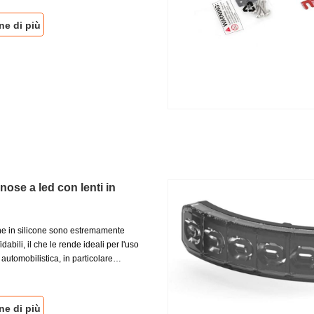
toparlanti e sirene ti assicura di
ile e udibile in tutte le condizioni.
ne di più
avigando in strade di città trafficate o
 autostrade aperte, Nova ha la
fetta per migliorare la tua sicurezza e
nose a led con lenti in
che in silicone sono estremamente
idabili, il che le rende ideali per l'uso
a automobilistica, in particolare
zione dei veicoli come le luci di
 a LED. Queste lenti avanzate
stere anche alle condizioni ambientali
ne di più