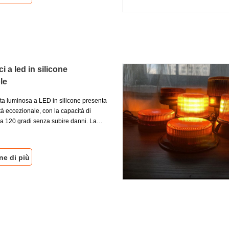
, comprese le temperature estreme e
e ai raggi UV, rendendole un soluzione
r prestazioni di illuminazione ottimali in
icili.
i a led in silicone
le
sta luminosa a LED in silicone presenta
ità eccezionale, con la capacità di
 a 120 gradi senza subire danni. La
one è anticollisione e resistente alla
 questa testa luminosa offre una
ore, mentre le sue proprietà anti-
ne di più
cono una protezione extra contro
atti.