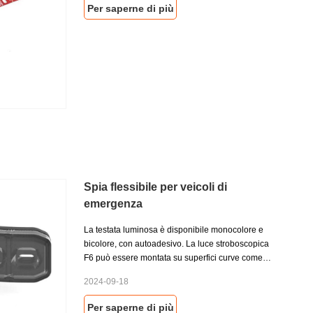
e le esigenze dei nostri clienti, il nostro Light
Per saperne di più
Lighthead Meet ECE R65, R10, IP69K, Cisper 25
Class4 Approvazione.
Spia flessibile per veicoli di
emergenza
La testata luminosa è disponibile monocolore e
bicolore, con autoadesivo. La luce stroboscopica
F6 può essere montata su superfici curve come
specchietti retrovisori e applicazioni speciali su
2024-09-18
pannelli laterali anteriori, paraurti di spinta, parte
posteriore del veicolo o piedini di supporto della
Per saperne di più