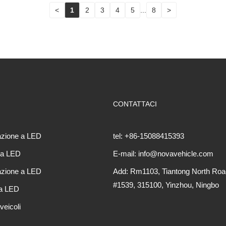
<
1
2
3
4
5
...
8
>
CONTATTACI
lazione a LED
tel: +86-15088415393
 a LED
E-mail: info@novavehicle.com
lazione a LED
Add: Rm1103, Tiantong North Roa
#1539, 315100, Yinzhou, Ningbo
 a LED
veicoli