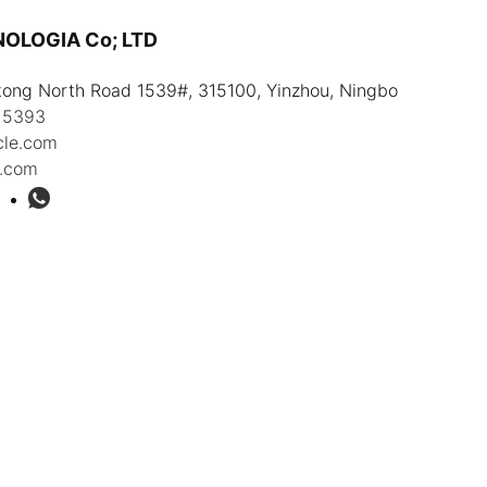
OLOGIA Co; LTD
tong North Road 1539#, 315100, Yinzhou, Ningbo
15393
cle.com
.com